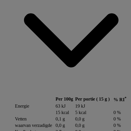
*
Per 100g
Per portie ( 15 g )
% RI
Energie
63 kJ
19 kJ
15 kcal
5 kcal
0 %
Vetten
0,1 g
0,0 g
0 %
waarvan verzadigde
0,0 g
0,0 g
0 %