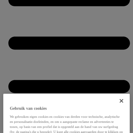
Gebruik van cookies
We gebruiken eigen cookies en cookies van derden voor technische, analytische
en personalisatie-doeleinden, en om u aangepaste reclame en advertenties te
tonen, op basis van een profiel dat is opgesteld aan de hand van uw surfgedrag
(bv. de pagina's die u bezoekt). U kunt alle cookies aanvaarden door te klikken op