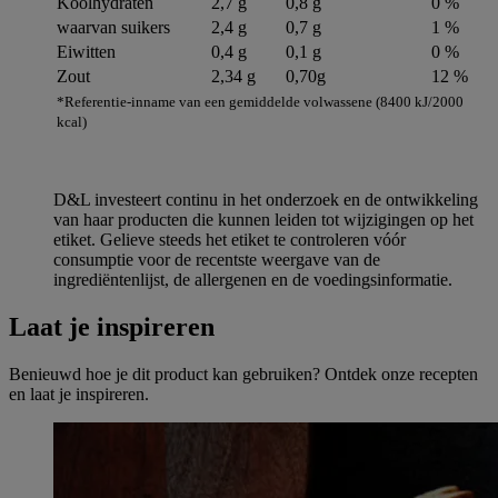
Koolhydraten
2,7 g
0,8 g
0 %
waarvan suikers
2,4 g
0,7 g
1 %
Eiwitten
0,4 g
0,1 g
0 %
Zout
2,34 g
0,70g
12 %
*Referentie-inname van een gemiddelde volwassene (8400 kJ/2000
kcal)
D&L investeert continu in het onderzoek en de ontwikkeling
van haar producten die kunnen leiden tot wijzigingen op het
etiket. Gelieve steeds het etiket te controleren vóór
consumptie voor de recentste weergave van de
ingrediëntenlijst, de allergenen en de voedingsinformatie.
Laat je inspireren
Benieuwd hoe je dit product kan gebruiken? Ontdek onze recepten
en laat je inspireren.