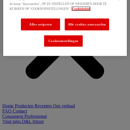
de knop ‘Aanvaarden’, OF ZE INSTELLEN OF WEIGEREN DOOR TE
KLIKKEN OP ‘COOKIESINSTELLINGEN’.
Cookiebeleid
Alles weigeren
Alle cookies aanvaarden
Cookiesinstellingen
Home
Producten
Recepten
Ons verhaal
FAQ
Contact
Consument
Professional
Vind mijn D&L frituur