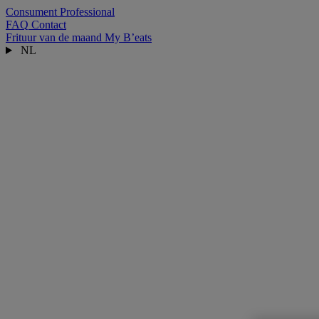
Consument
Professional
FAQ
Contact
Frituur van de maand
My B’eats
NL