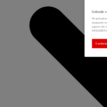
Gebruik v
We gebruiken 
aangepaste re
pagina's die
WEIGEREN 
Cookiesi