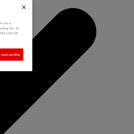
 en om u
gedrag (bv. de
 INSTELLEN OF
s aanvaarden