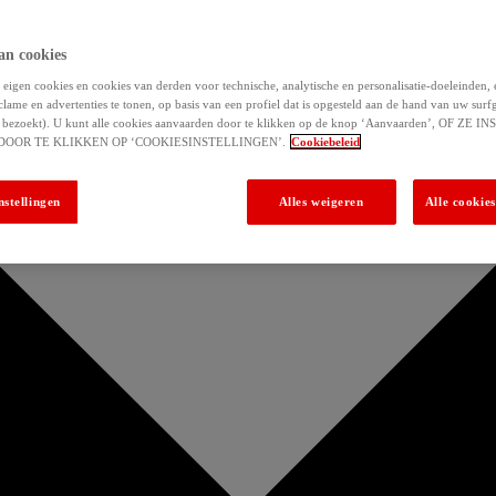
an cookies
eigen cookies en cookies van derden voor technische, analytische en personalisatie-doeleinden,
clame en advertenties te tonen, op basis van een profiel dat is opgesteld aan de hand van uw surf
 u bezoekt). U kunt alle cookies aanvaarden door te klikken op de knop ‘Aanvaarden’, OF ZE
DOOR TE KLIKKEN OP ‘COOKIESINSTELLINGEN’.
Cookiebeleid
nstellingen
Alles weigeren
Alle cookie