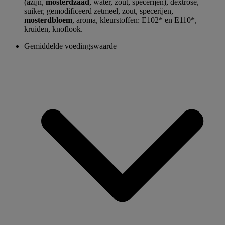
(azijn,
mosterdzaad
, water, zout, specerijen), dextrose,
suiker, gemodificeerd zetmeel, zout, specerijen,
mosterdbloem
, aroma, kleurstoffen: E102* en E110*,
kruiden, knoflook.
Gemiddelde voedingswaarde