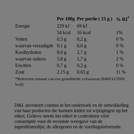
*
Per 100g
Per portie ( 15 g )
% RI
Energie
229 kJ
69 kJ
54 kcal
16 kcal
1%
Vetten
0,5 g
0,2 g
0 %
waarvan verzadigde
0,1 g
0,0 g
0 %
Koolhydraten
8,9 g
2,7 g
1 %
waarvan suikers
5,8 g
1,7 g
2 %
Eiwitten
0,7 g
0,2 g
0 %
Zout
2,15 g
0,65 g
11 %
*Referentie-inname van een gemiddelde volwassene (8400 kJ/2000
kcal)
D&L investeert continu in het onderzoek en de ontwikkeling
van haar producten die kunnen leiden tot wijzigingen op het
etiket. Gelieve steeds het etiket te controleren vóór
consumptie voor de recentste weergave van de
ingrediëntenlijst, de allergenen en de voedingsinformatie.