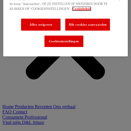
de knop ‘Aanvaarden’, OF ZE INSTELLEN OF WEIGEREN DOOR TE
KLIKKEN OP ‘COOKIESINSTELLINGEN’.
Cookiebeleid
Alles weigeren
Alle cookies aanvaarden
Cookiesinstellingen
Home
Producten
Recepten
Ons verhaal
FAQ
Contact
Consument
Professional
Vind mijn D&L frituur