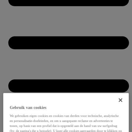
Gebruik van cookies
We gebruiken eigen cookies en cookies van derden voor technische, analytische
en personalisatie-doeleinden, en om u aangepaste reclame en advertenties te
tonen, op basis van een profiel dat is opgesteld aan de hand van uw surfgedrag
(bv. de pagina's die u bezoekt). U kunt alle cookies aanvaarden door te klikken op