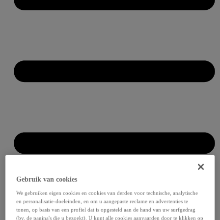
Gebruik van cookies
We gebruiken eigen cookies en cookies van derden voor technische, analytische
en personalisatie-doeleinden, en om u aangepaste reclame en advertenties te
tonen, op basis van een profiel dat is opgesteld aan de hand van uw surfgedrag
(bv. de pagina's die u bezoekt). U kunt alle cookies aanvaarden door te klikken op