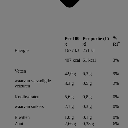
%
Per 100
Per portie (15
*
g
g)
RI
Energie
1677 kJ
251 kJ
407 kcal
61 kcal
3%
Vetten
42,0 g
6,3 g
9%
waarvan verzadigde
3,3 g
0,5 g
2%
vetzuren
Koolhydraten
5,6 g
0,8 g
0%
waarvan suikers
2,1 g
0,3 g
0%
Eiwitten
1,0 g
0,1 g
0%
Zout
2,66 g
0,38 g
6%