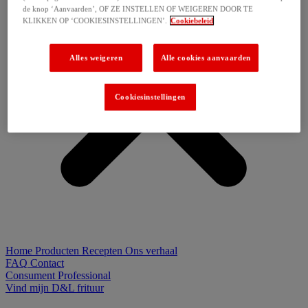
de knop ‘Aanvaarden’, OF ZE INSTELLEN OF WEIGEREN DOOR TE
KLIKKEN OP ‘COOKIESINSTELLINGEN’.
Cookiebeleid
Alles weigeren
Alle cookies aanvaarden
Cookiesinstellingen
Home
Producten
Recepten
Ons verhaal
FAQ
Contact
Consument
Professional
Vind mijn D&L frituur