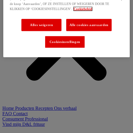
de knop ‘Aanvaarden’, OF ZE INSTELLEN OF WEIGEREN DOOR TE
KLIKKEN OP ‘COOKIESINSTELLINGEN’.
Cookiebeleid
Alles weigeren
Alle cookies aanvaarden
Cookiesinstellingen
Home
Producten
Recepten
Ons verhaal
FAQ
Contact
Consument
Professional
Vind mijn D&L frituur