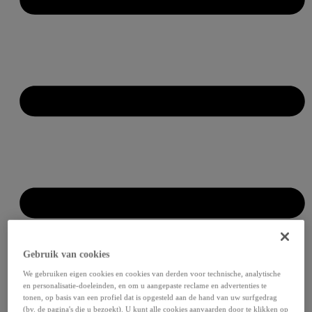
Gebruik van cookies
We gebruiken eigen cookies en cookies van derden voor technische, analytische
en personalisatie-doeleinden, en om u aangepaste reclame en advertenties te
tonen, op basis van een profiel dat is opgesteld aan de hand van uw surfgedrag
(bv. de pagina's die u bezoekt). U kunt alle cookies aanvaarden door te klikken op