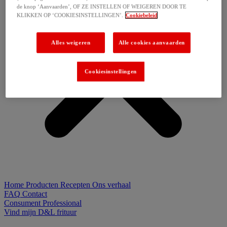
de knop ‘Aanvaarden’, OF ZE INSTELLEN OF WEIGEREN DOOR TE
KLIKKEN OP ‘COOKIESINSTELLINGEN’.
Cookiebeleid
Alles weigeren
Alle cookies aanvaarden
Cookiesinstellingen
Home
Producten
Recepten
Ons verhaal
FAQ
Contact
Consument
Professional
Vind mijn D&L frituur