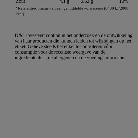
Zout
4,1 g
0,62 g
10%
*Referentie-inname van een gemiddelde volwassene (8400 kJ/2000
kcal)
D&L investeert continu in het onderzoek en de ontwikkeling
van haar producten die kunnen leiden tot wijzigingen op het
etiket. Gelieve steeds het etiket te controleren vóór
consumptie voor de recentste weergave van de
ingrediëntenlijst, de allergenen en de voedingsinformatie.