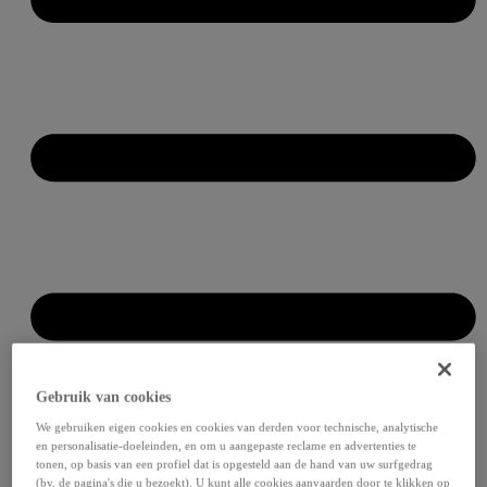
Gebruik van cookies
We gebruiken eigen cookies en cookies van derden voor technische, analytische
en personalisatie-doeleinden, en om u aangepaste reclame en advertenties te
tonen, op basis van een profiel dat is opgesteld aan de hand van uw surfgedrag
(bv. de pagina's die u bezoekt). U kunt alle cookies aanvaarden door te klikken op