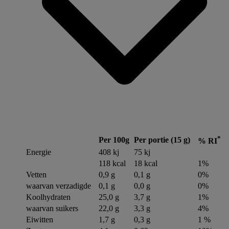
*
Per 100g
Per portie (15 g)
% RI
Energie
408 kj
75 kj
118 kcal
18 kcal
1%
Vetten
0,9 g
0,1 g
0%
waarvan verzadigde
0,1 g
0,0 g
0%
Koolhydraten
25,0 g
3,7 g
1%
waarvan suikers
22,0 g
3,3 g
4%
Eiwitten
1,7 g
0,3 g
1 %