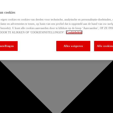
an cookies
eigen cookies en cookies van derden voor technische, analytische en personalisatie-doeleinden,
clame en advertenties te tonen, op basis van een profiel dat is opgesteld aan de hand van uw surf
 u bezoekt). U kunt alle cookies aanvaarden door te klikken op de knop ‘Aanvaarden’, OF ZE
DOOR TE KLIKKEN OP ‘COOKIESINSTELLINGEN’.
Cookiebeleid
nstellingen
Alles weigeren
Alle cookie