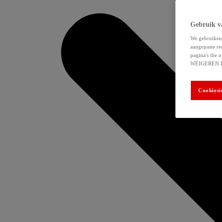
Gebruik v
We gebruiken 
aangepaste re
pagina's die
WEIGEREN 
Cookiesi