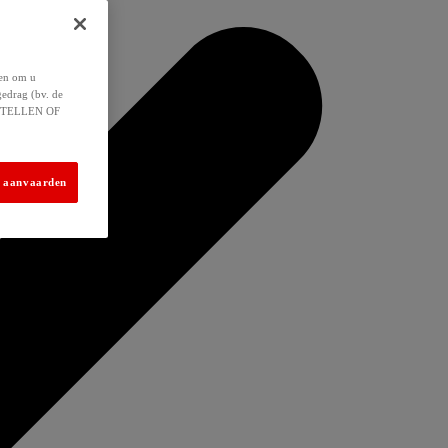
 en om u
gedrag (bv. de
 INSTELLEN OF
s aanvaarden