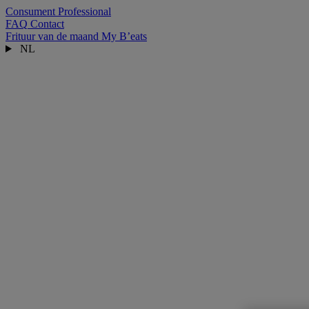
Consument
Professional
FAQ
Contact
Frituur van de maand
My B’eats
NL