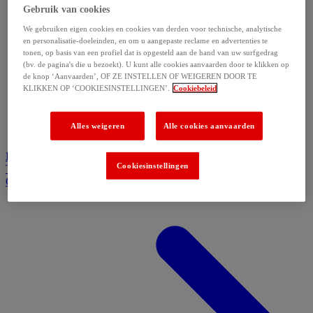
Gebruik van cookies
We gebruiken eigen cookies en cookies van derden voor technische, analytische
en personalisatie-doeleinden, en om u aangepaste reclame en advertenties te
tonen, op basis van een profiel dat is opgesteld aan de hand van uw surfgedrag
(bv. de pagina's die u bezoekt). U kunt alle cookies aanvaarden door te klikken op
de knop ‘Aanvaarden’, OF ZE INSTELLEN OF WEIGEREN DOOR TE
KLIKKEN OP ‘COOKIESINSTELLINGEN’.
Cookiebeleid
Alles weigeren
Alle cookies aanvaarden
Home
Galerie de produits
Inspiration
Pourquoi choisir D&L
Cookiesinstellingen
Témoignages
Contactez-nous