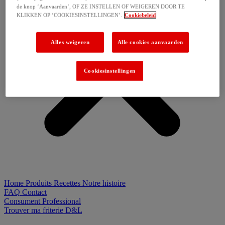
de knop ‘Aanvaarden’, OF ZE INSTELLEN OF WEIGEREN DOOR TE
KLIKKEN OP ‘COOKIESINSTELLINGEN’.
Cookiebeleid
Alles weigeren
Alle cookies aanvaarden
Cookiesinstellingen
Home
Produits
Recettes
Notre histoire
FAQ
Contact
Consument
Professional
Trouver ma friterie D&L