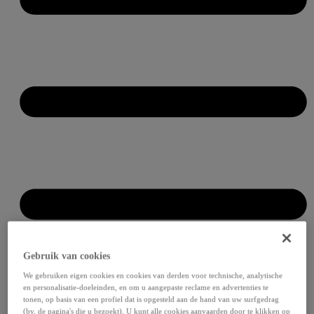
Gebruik van cookies
We gebruiken eigen cookies en cookies van derden voor technische, analytische
en personalisatie-doeleinden, en om u aangepaste reclame en advertenties te
tonen, op basis van een profiel dat is opgesteld aan de hand van uw surfgedrag
(bv. de pagina's die u bezoekt). U kunt alle cookies aanvaarden door te klikken op