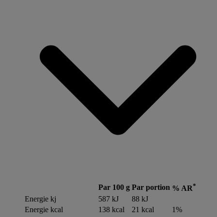
*
Par 100 g
Par portion
% AR
Energie kj
587 kJ
88 kJ
Energie kcal
138 kcal
21 kcal
1%