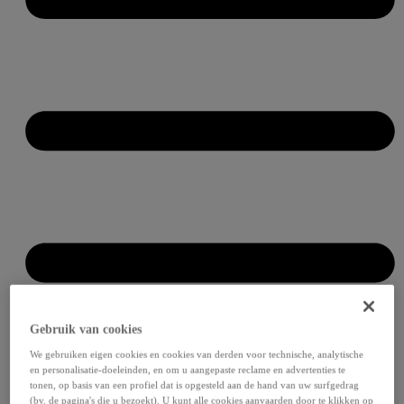
Gebruik van cookies
We gebruiken eigen cookies en cookies van derden voor technische, analytische
en personalisatie-doeleinden, en om u aangepaste reclame en advertenties te
tonen, op basis van een profiel dat is opgesteld aan de hand van uw surfgedrag
(bv. de pagina's die u bezoekt). U kunt alle cookies aanvaarden door te klikken op