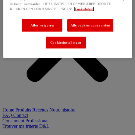
de knop ‘Aanvaarden’, OF ZE INSTELLEN OF WEIGEREN DOOR TE
KLIKKEN OP ‘COOKIESINSTELLINGEN’.
Cookiebeleid
Alles weigeren
Alle cookies aanvaarden
Cookiesinstellingen
Home
Produits
Recettes
Notre histoire
FAQ
Contact
Consument
Professional
Trouver ma friterie D&L