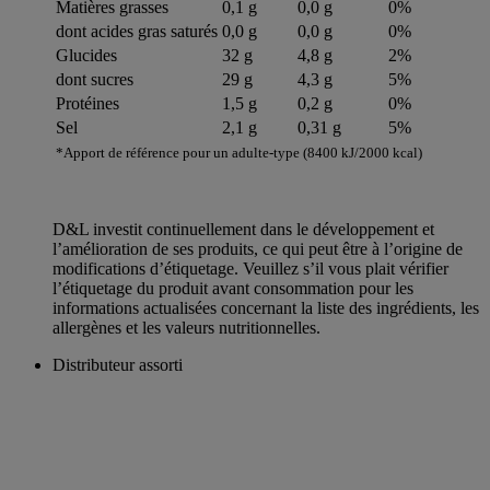
Matières grasses
0,1 g
0,0 g
0%
dont acides gras saturés
0,0 g
0,0 g
0%
Glucides
32 g
4,8 g
2%
dont sucres
29 g
4,3 g
5%
Protéines
1,5 g
0,2 g
0%
Sel
2,1 g
0,31 g
5%
*Apport de référence pour un adulte-type (8400 kJ/2000 kcal)
D&L investit continuellement dans le développement et
l’amélioration de ses produits, ce qui peut être à l’origine de
modifications d’étiquetage. Veuillez s’il vous plait vérifier
l’étiquetage du produit avant consommation pour les
informations actualisées concernant la liste des ingrédients, les
allergènes et les valeurs nutritionnelles.
Distributeur assorti