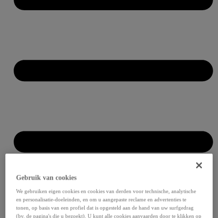
Gebruik van cookies
We gebruiken eigen cookies en cookies van derden voor technische, analytische
en personalisatie-doeleinden, en om u aangepaste reclame en advertenties te
tonen, op basis van een profiel dat is opgesteld aan de hand van uw surfgedrag
(bv. de pagina's die u bezoekt). U kunt alle cookies aanvaarden door te klikken op