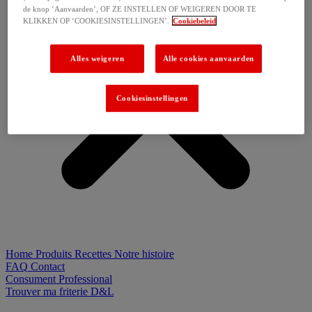
de knop ‘Aanvaarden’, OF ZE INSTELLEN OF WEIGEREN DOOR TE
KLIKKEN OP ‘COOKIESINSTELLINGEN’.
Cookiebeleid
Alles weigeren
Alle cookies aanvaarden
Cookiesinstellingen
Home
Produits
Recettes
Notre histoire
FAQ
Contact
Consument
Professional
Trouver ma friterie D&L