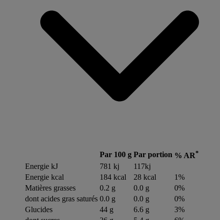
*
Par 100 g
Par portion
% AR
Energie kJ
781 kj
117kj
Energie kcal
184 kcal
28 kcal
1%
Matières grasses
0.2 g
0.0 g
0%
dont acides gras saturés
0.0 g
0.0 g
0%
Glucides
44 g
6.6 g
3%