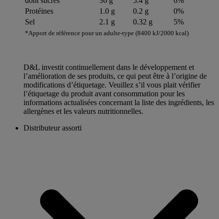
dont sucres
36 g
5.4 g
6%
Protéines
1.0 g
0.2 g
0%
Sel
2.1 g
0.32 g
5%
*Apport de référence pour un adulte-type (8400 kJ/2000 kcal)
D&L investit continuellement dans le développement et
l’amélioration de ses produits, ce qui peut être à l’origine de
modifications d’étiquetage. Veuillez s’il vous plait vérifier
l’étiquetage du produit avant consommation pour les
informations actualisées concernant la liste des ingrédients, les
allergènes et les valeurs nutritionnelles.
Distributeur assorti