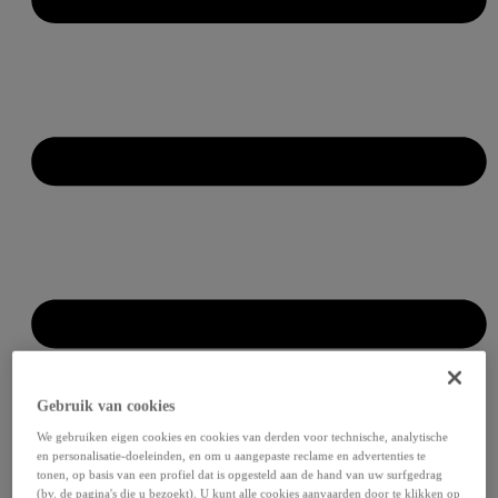
Gebruik van cookies
We gebruiken eigen cookies en cookies van derden voor technische, analytische
en personalisatie-doeleinden, en om u aangepaste reclame en advertenties te
tonen, op basis van een profiel dat is opgesteld aan de hand van uw surfgedrag
(bv. de pagina's die u bezoekt). U kunt alle cookies aanvaarden door te klikken op