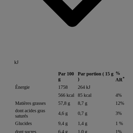
kJ
%
Par 100
Par portion ( 15 g
*
g
)
AR
Énergie
1758
264 kJ
566 kcal
85 kcal
4%
Matières grasses
57,8 g
8,7 g
12%
dont acides gras
4,6 g
0,7 g
3%
saturés
Glucides
9,4 g
1,4 g
1 %
dont sucres
6,4 g
1,0 g
1%