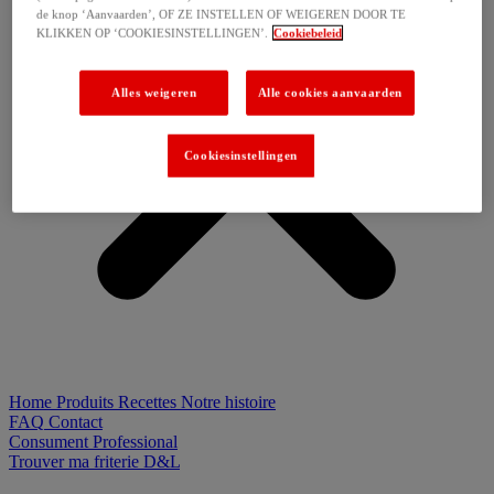
de knop ‘Aanvaarden’, OF ZE INSTELLEN OF WEIGEREN DOOR TE
KLIKKEN OP ‘COOKIESINSTELLINGEN’.
Cookiebeleid
Alles weigeren
Alle cookies aanvaarden
Cookiesinstellingen
Home
Produits
Recettes
Notre histoire
FAQ
Contact
Consument
Professional
Trouver ma friterie D&L