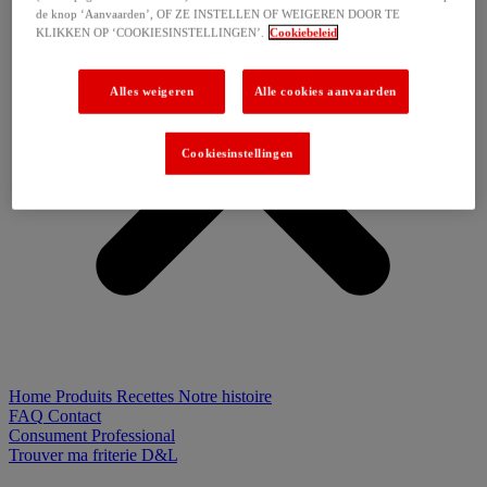
de knop ‘Aanvaarden’, OF ZE INSTELLEN OF WEIGEREN DOOR TE
KLIKKEN OP ‘COOKIESINSTELLINGEN’.
Cookiebeleid
Alles weigeren
Alle cookies aanvaarden
Cookiesinstellingen
Home
Produits
Recettes
Notre histoire
FAQ
Contact
Consument
Professional
Trouver ma friterie D&L