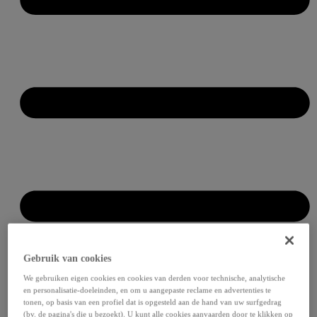
Gebruik van cookies
We gebruiken eigen cookies en cookies van derden voor technische, analytische
en personalisatie-doeleinden, en om u aangepaste reclame en advertenties te
tonen, op basis van een profiel dat is opgesteld aan de hand van uw surfgedrag
(bv. de pagina's die u bezoekt). U kunt alle cookies aanvaarden door te klikken op