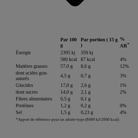
%
Par 100
Par portion ( 15 g
*
g
)
AR
Énergie
2395 kj
359 kj
580 kcal
87 kcal
4%
Matières grasses
57,0 g
8,6 g
12%
dont acides gras
4,5 g
0,7 g
3%
saturés
Glucides
17,0 g
2,6 g
1%
dont sucres
14,0 g
2,1 g
2%
Fibres alimentaires
0,5 g
0,1 g
Protéines
1,2 g
0,2 g
0%
Sel
1,5 g
0,23 g
4%
*Apport de référence pour un adulte-type (8400 kJ/2000 kcal)