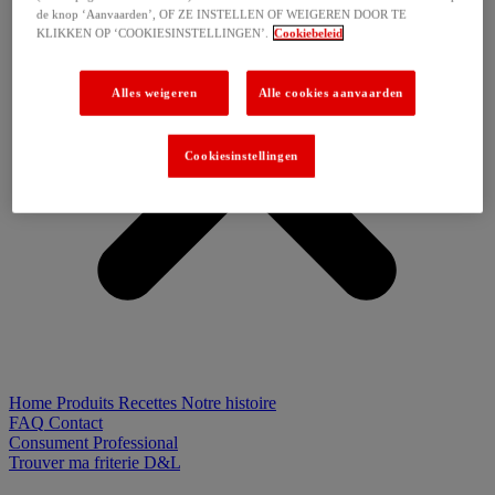
de knop ‘Aanvaarden’, OF ZE INSTELLEN OF WEIGEREN DOOR TE
KLIKKEN OP ‘COOKIESINSTELLINGEN’.
Cookiebeleid
Alles weigeren
Alle cookies aanvaarden
Cookiesinstellingen
Home
Produits
Recettes
Notre histoire
FAQ
Contact
Consument
Professional
Trouver ma friterie D&L