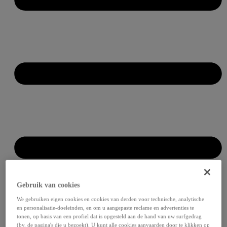
Gebruik van cookies
We gebruiken eigen cookies en cookies van derden voor technische, analytische
en personalisatie-doeleinden, en om u aangepaste reclame en advertenties te
tonen, op basis van een profiel dat is opgesteld aan de hand van uw surfgedrag
(bv. de pagina's die u bezoekt). U kunt alle cookies aanvaarden door te klikken op