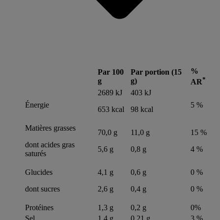
%
Par 100
Par portion (15
*
g
g)
AR
2689 kJ
403 kJ
Énergie
5 %
653 kcal
98 kcal
Matières grasses
70,0 g
11,0 g
15 %
dont acides gras
5,6 g
0,8 g
4 %
saturés
Glucides
4,1 g
0,6 g
0 %
dont sucres
2,6 g
0,4 g
0 %
Protéines
1,3 g
0,2 g
0%
Sel
1,4 g
0,21 g
3 %