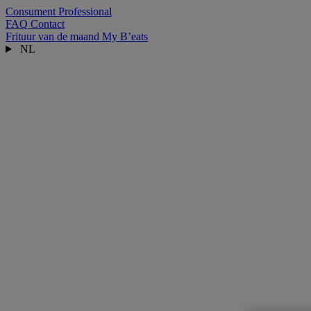
Consument
Professional
FAQ
Contact
Frituur van de maand
My B’eats
NL