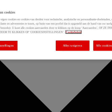
an cookies
eigen cookies en cookies van derden voor technische, analytische en personalisatie-doeleinden,
clame en advertenties te tonen, op basis van een profiel dat is opgesteld aan de hand van uw surf
 u bezoekt). U kunt alle cookies aanvaarden door te klikken op de knop ‘Aanvaarden’, OF ZE
DOOR TE KLIKKEN OP ‘COOKIESINSTELLINGEN’.
Cookiebeleid
nstellingen
Alles weigeren
Alle cookie