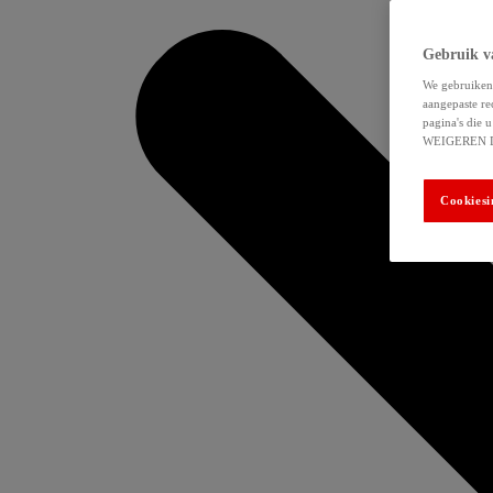
Gebruik v
We gebruiken 
aangepaste re
pagina's die
WEIGEREN 
Cookiesi