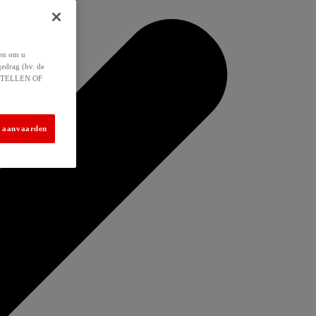
 en om u
gedrag (bv. de
 INSTELLEN OF
s aanvaarden