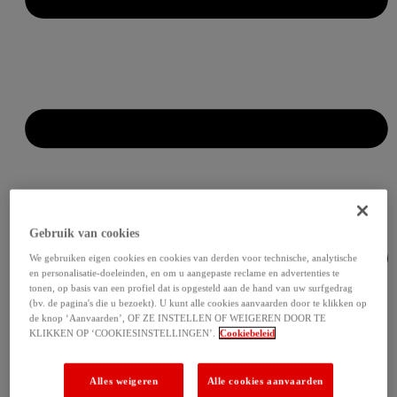
Gebruik van cookies
We gebruiken eigen cookies en cookies van derden voor technische, analytische
en personalisatie-doeleinden, en om u aangepaste reclame en advertenties te
tonen, op basis van een profiel dat is opgesteld aan de hand van uw surfgedrag
(bv. de pagina's die u bezoekt). U kunt alle cookies aanvaarden door te klikken op
de knop ‘Aanvaarden’, OF ZE INSTELLEN OF WEIGEREN DOOR TE
KLIKKEN OP ‘COOKIESINSTELLINGEN’.
Cookiebeleid
Alles weigeren
Alle cookies aanvaarden