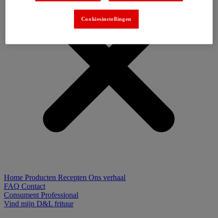
Cookiesinstellingen
Home
Producten
Recepten
Ons verhaal
FAQ
Contact
Consument
Professional
Vind mijn D&L frituur