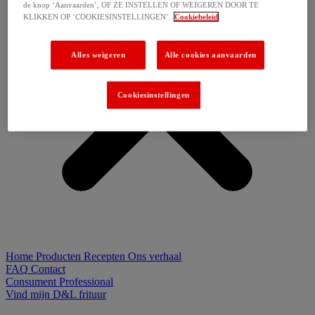
de knop ‘Aanvaarden’, OF ZE INSTELLEN OF WEIGEREN DOOR TE
KLIKKEN OP ‘COOKIESINSTELLINGEN’.
Cookiebeleid
Alles weigeren
Alle cookies aanvaarden
Cookiesinstellingen
Home
Producten
Recepten
Ons verhaal
FAQ
Contact
Consument
Professional
Vind mijn D&L frituur