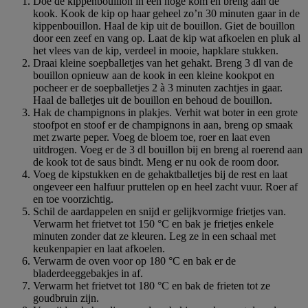
Doe de kippenbouillon in een hoge kom en breng aan de
kook. Kook de kip op haar geheel zo’n 30 minuten gaar in de
kippenbouillon. Haal de kip uit de bouillon. Giet de bouillon
door een zeef en vang op. Laat de kip wat afkoelen en pluk al
het vlees van de kip, verdeel in mooie, hapklare stukken.
Draai kleine soepballetjes van het gehakt. Breng 3 dl van de
bouillon opnieuw aan de kook in een kleine kookpot en
pocheer er de soepballetjes 2 à 3 minuten zachtjes in gaar.
Haal de balletjes uit de bouillon en behoud de bouillon.
Hak de champignons in plakjes. Verhit wat boter in een grote
stoofpot en stoof er de champignons in aan, breng op smaak
met zwarte peper. Voeg de bloem toe, roer en laat even
uitdrogen. Voeg er de 3 dl bouillon bij en breng al roerend aan
de kook tot de saus bindt. Meng er nu ook de room door.
Voeg de kipstukken en de gehaktballetjes bij de rest en laat
ongeveer een halfuur pruttelen op en heel zacht vuur. Roer af
en toe voorzichtig.
Schil de aardappelen en snijd er gelijkvormige frietjes van.
Verwarm het frietvet tot 150 °C en bak je frietjes enkele
minuten zonder dat ze kleuren. Leg ze in een schaal met
keukenpapier en laat afkoelen.
Verwarm de oven voor op 180 °C en bak er de
bladerdeeggebakjes in af.
Verwarm het frietvet tot 180 °C en bak de frieten tot ze
goudbruin zijn.