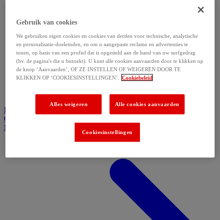
Gebruik van cookies
We gebruiken eigen cookies en cookies van derden voor technische, analytische
en personalisatie-doeleinden, en om u aangepaste reclame en advertenties te
tonen, op basis van een profiel dat is opgesteld aan de hand van uw surfgedrag
(bv. de pagina's die u bezoekt). U kunt alle cookies aanvaarden door te klikken op
de knop ‘Aanvaarden’, OF ZE INSTELLEN OF WEIGEREN DOOR TE
KLIKKEN OP ‘COOKIESINSTELLINGEN’.
Cookiebeleid
Alles weigeren
Alle cookies aanvaarden
Home
Producten
Inspiratie
Waarom kiezen voor D&L
Getuigenissen
Neem contact op
Cookiesinstellingen