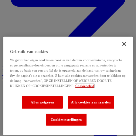
Gebruik van cookies
We gebruiken eigen cookies en cookies van derden voor technische, analytische
en personalisatie-doeleinden, en om u aangepaste reclame en advertenties te
Home
Galerie de produits
Inspiration
Pourquoi choisir D&L
tonen, op basis van een profiel dat is opgesteld aan de hand van uw surfgedrag
Témoignages
(bv. de pagina's die u bezoekt). U kunt alle cookies aanvaarden door te klikken op
Contactez-nous
de knop ‘Aanvaarden’, OF ZE INSTELLEN OF WEIGEREN DOOR TE
KLIKKEN OP ‘COOKIESINSTELLINGEN’.
Cookiebeleid
Alles weigeren
Alle cookies aanvaarden
Cookiesinstellingen