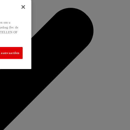
 en om u
gedrag (bv. de
 INSTELLEN OF
s aanvaarden