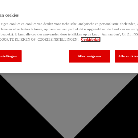
an cookies
eigen cookies en cookies van derden voor technische, analytische en personalisatie-doeleinden,
clame en advertenties te tonen, op basis van een profiel dat is opgesteld aan de hand van uw surf
 u bezoekt). U kunt alle cookies aanvaarden door te klikken op de knop ‘Aanvaarden’, OF ZE
DOOR TE KLIKKEN OP ‘COOKIESINSTELLINGEN’.
Cookiebeleid
nstellingen
Alles weigeren
Alle cookie