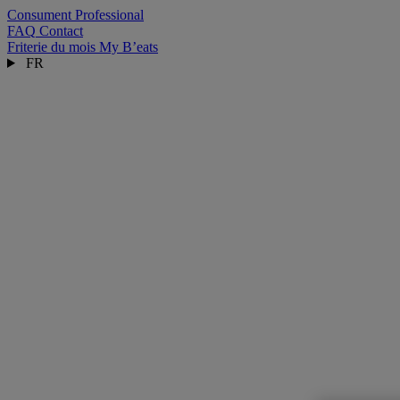
Consument
Professional
FAQ
Contact
Friterie du mois
My B’eats
FR