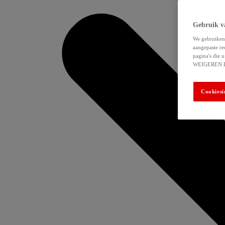
Gebruik v
We gebruiken 
aangepaste re
pagina's die
WEIGEREN 
Cookiesi