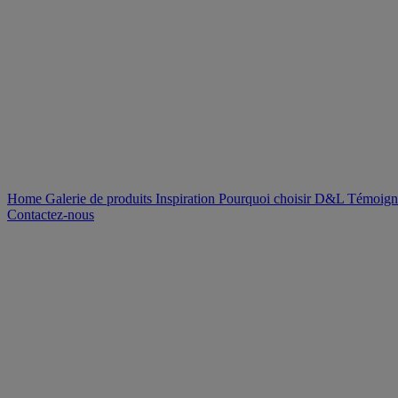
Home
Galerie de produits
Inspiration
Pourquoi choisir D&L
Témoign
Contactez-nous