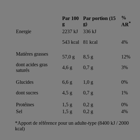
%
Par 100
Par portion (15
*
g
g)
AR
Energie
2237 kJ
336 kJ
543 kcal
81 kcal
4%
Matières grasses
57,0 g
8,5 g
12%
dont acides gras
4,6 g
0,7 g
3%
saturés
Glucides
6,6 g
1,0 g
0%
dont sucres
4,5 g
0,7 g
1%
Protéines
1,5 g
0,2 g
0%
Sel
1,5 g
0,2 g
4%
*Apport de référence pour un adulte-type (8400 kJ / 2000
kcal)