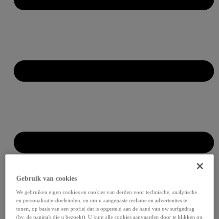
Gebruik van cookies
We gebruiken eigen cookies en cookies van derden voor technische, analytische
en personalisatie-doeleinden, en om u aangepaste reclame en advertenties te
tonen, op basis van een profiel dat is opgesteld aan de hand van uw surfgedrag
(bv. de pagina's die u bezoekt). U kunt alle cookies aanvaarden door te klikken op