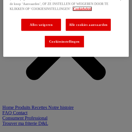
de knop ‘Aanvaarden’, OF ZE INSTELLEN OF WEIGEREN DOOR TE
KLIKKEN OP ‘COOKIESINSTELLINGEN’.
Cookiebeleid
Alles weigeren
Alle cookies aanvaarden
Cookiesinstellingen
Home
Produits
Recettes
Notre histoire
FAQ
Contact
Consument
Professional
Trouver ma friterie D&L