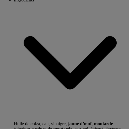
Huile de colza, eau, vinaigre,
jaune d’œuf
,
moutarde
(vinaigre,
graines de moutarde
, eau, sel, épices), dextrose,