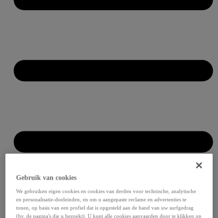
Gebruik van cookies
We gebruiken eigen cookies en cookies van derden voor technische, analytische
en personalisatie-doeleinden, en om u aangepaste reclame en advertenties te
tonen, op basis van een profiel dat is opgesteld aan de hand van uw surfgedrag
(bv. de pagina's die u bezoekt). U kunt alle cookies aanvaarden door te klikken op