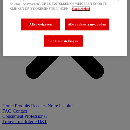
de knop ‘Aanvaarden’, OF ZE INSTELLEN OF WEIGEREN DOOR TE
KLIKKEN OP ‘COOKIESINSTELLINGEN’.
Cookiebeleid
Alles weigeren
Alle cookies aanvaarden
Cookiesinstellingen
Home
Produits
Recettes
Notre histoire
FAQ
Contact
Consument
Professional
Trouver ma friterie D&L