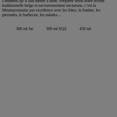
Lemmens qu’il faut mettre à table. Préparée selon notre recette
traditionnelle belge et savoureusement onctueuse, c’est la
Mmmayonnaise par excellence avec les frites, la fondue, les
pierrades, le barbecue, les salades…
300 ml Jar
300 ml SQZ
450 ml