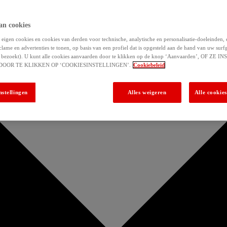
an cookies
eigen cookies en cookies van derden voor technische, analytische en personalisatie-doeleinden,
clame en advertenties te tonen, op basis van een profiel dat is opgesteld aan de hand van uw surf
 u bezoekt). U kunt alle cookies aanvaarden door te klikken op de knop ‘Aanvaarden’, OF ZE
DOOR TE KLIKKEN OP ‘COOKIESINSTELLINGEN’.
Cookiebeleid
nstellingen
Alles weigeren
Alle cookie