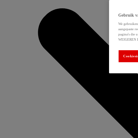
Gebruik v
We gebruiken 
aangepaste re
pagina's die
WEIGEREN 
Cookiesi