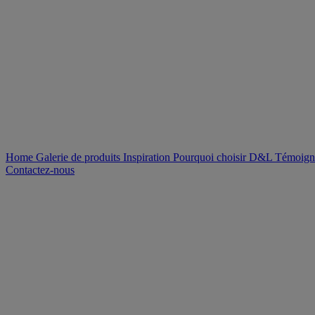
Home
Galerie de produits
Inspiration
Pourquoi choisir D&L
Témoign
Contactez-nous