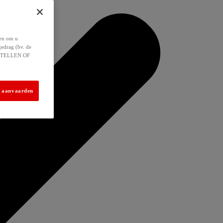
 en om u
gedrag (bv. de
 INSTELLEN OF
s aanvaarden