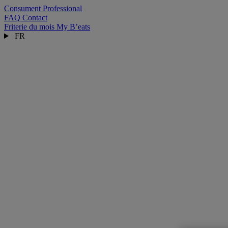
Consument
Professional
FAQ
Contact
Friterie du mois
My B’eats
FR