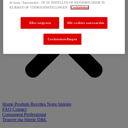
de knop ‘Aanvaarden’, OF ZE INSTELLEN OF WEIGEREN DOOR TE
KLIKKEN OP ‘COOKIESINSTELLINGEN’.
Cookiebeleid
Alles weigeren
Alle cookies aanvaarden
Cookiesinstellingen
Home
Produits
Recettes
Notre histoire
FAQ
Contact
Consument
Professional
Trouver ma friterie D&L