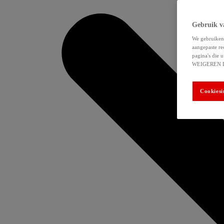
Gebruik v
We gebruiken 
aangepaste re
pagina's die
WEIGEREN 
Cookiesi