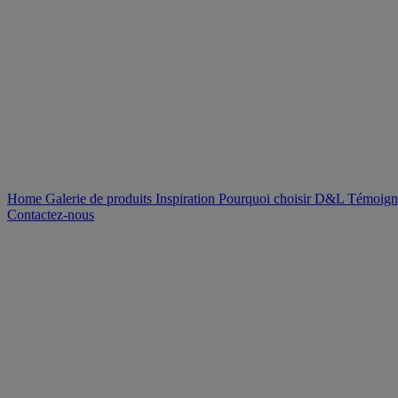
Home
Galerie de produits
Inspiration
Pourquoi choisir D&L
Témoign
Contactez-nous