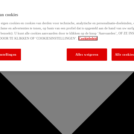
an cookies
eigen cookies en cookies van derden voor technische, analytische en personalisatie-doeleinden,
clame en advertenties te tonen, op basis van een profiel dat is opgesteld aan de hand van uw surf
 u bezoekt). U kunt alle cookies aanvaarden door te klikken op de knop ‘Aanvaarden’, OF ZE
DOOR TE KLIKKEN OP ‘COOKIESINSTELLINGEN’.
Cookiebeleid
nstellingen
Alles weigeren
Alle cookie