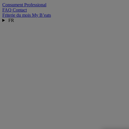
Consument
Professional
FAQ
Contact
Friterie du mois
My B’eats
FR