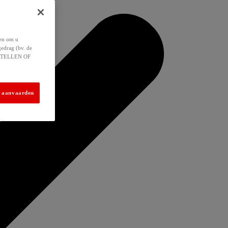
 en om u
gedrag (bv. de
 INSTELLEN OF
s aanvaarden