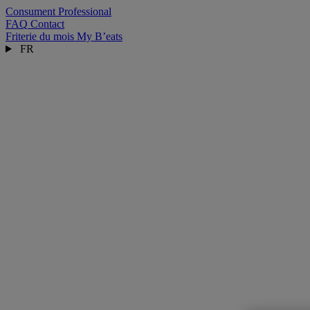
Consument
Professional
FAQ
Contact
Friterie du mois
My B’eats
FR