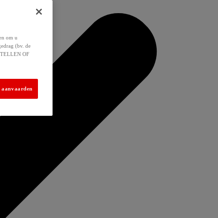
 en om u
gedrag (bv. de
 INSTELLEN OF
s aanvaarden