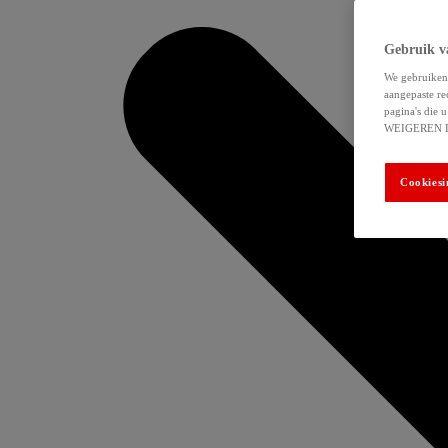
Gebruik v
We gebruiken 
aangepaste re
pagina's die
WEIGEREN 
Cookiesi