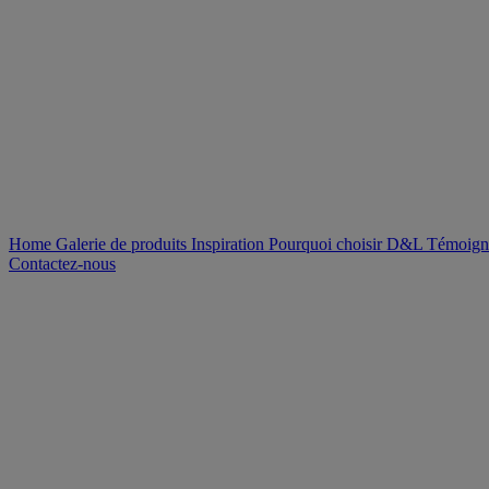
Home
Galerie de produits
Inspiration
Pourquoi choisir D&L
Témoign
Contactez-nous