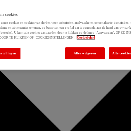
an cookies
eigen cookies en cookies van derden voor technische, analytische en personalisatie-doeleinden,
clame en advertenties te tonen, op basis van een profiel dat is opgesteld aan de hand van uw surf
 u bezoekt). U kunt alle cookies aanvaarden door te klikken op de knop ‘Aanvaarden’, OF ZE
DOOR TE KLIKKEN OP ‘COOKIESINSTELLINGEN’.
Cookiebeleid
nstellingen
Alles weigeren
Alle cookie