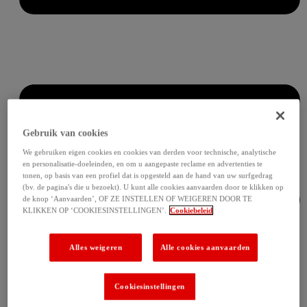
Gebruik van cookies
We gebruiken eigen cookies en cookies van derden voor technische, analytische
en personalisatie-doeleinden, en om u aangepaste reclame en advertenties te
tonen, op basis van een profiel dat is opgesteld aan de hand van uw surfgedrag
(bv. de pagina's die u bezoekt). U kunt alle cookies aanvaarden door te klikken op
de knop ‘Aanvaarden’, OF ZE INSTELLEN OF WEIGEREN DOOR TE
KLIKKEN OP ‘COOKIESINSTELLINGEN’.
Cookiebeleid
Alles weigeren
Alle cookies aanvaarden
Cookiesinstellingen