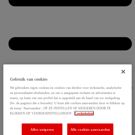
Gebruik van cookies
We gebruiken eigen cookies en cookies van derden voor technische, analytische
en personalisatie-doeleinden, en om u aangepaste reclame en advertenties te
tonen, op basis van een profiel dat is opgesteld aan de hand van uw surfgedrag
(bv. de pagina's die u bezoekt). U kunt alle cookies aanvaarden door te klikken op
de knop ‘Aanvaarden’, OF ZE INSTELLEN OF WEIGEREN DOOR TE
KLIKKEN OP ‘COOKIESINSTELLINGEN’.
Cookiebeleid
Alles weigeren
Alle cookies aanvaarden