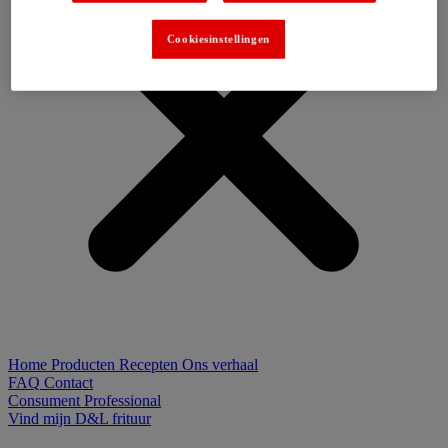
Cookiesinstellingen
Home
Producten
Recepten
Ons verhaal
FAQ
Contact
Consument
Professional
Vind mijn D&L frituur