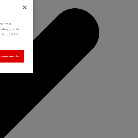
 en om u
gedrag (bv. de
 INSTELLEN OF
s aanvaarden