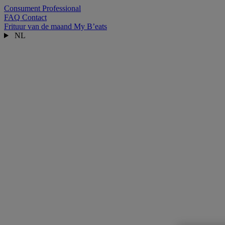
Consument
Professional
FAQ
Contact
Frituur van de maand
My B’eats
NL