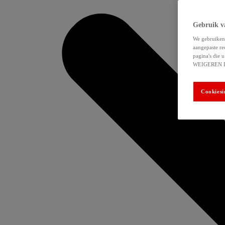
Gebruik v
We gebruiken 
aangepaste re
pagina's die
WEIGEREN 
Cookiesi