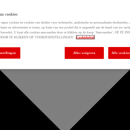
an cookies
eigen cookies en cookies van derden voor technische, analytische en personalisatie-doeleinden,
clame en advertenties te tonen, op basis van een profiel dat is opgesteld aan de hand van uw surf
 u bezoekt). U kunt alle cookies aanvaarden door te klikken op de knop ‘Aanvaarden’, OF ZE
DOOR TE KLIKKEN OP ‘COOKIESINSTELLINGEN’.
Cookiebeleid
nstellingen
Alles weigeren
Alle cookie