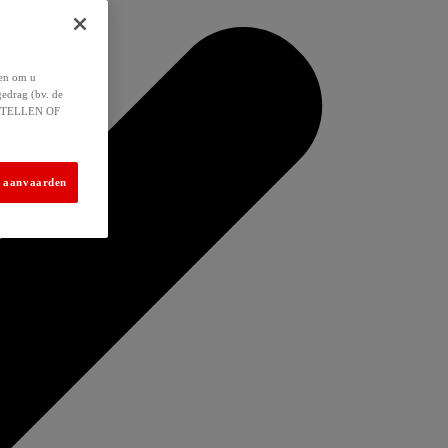
 en om u
gedrag (bv. de
 INSTELLEN OF
s aanvaarden