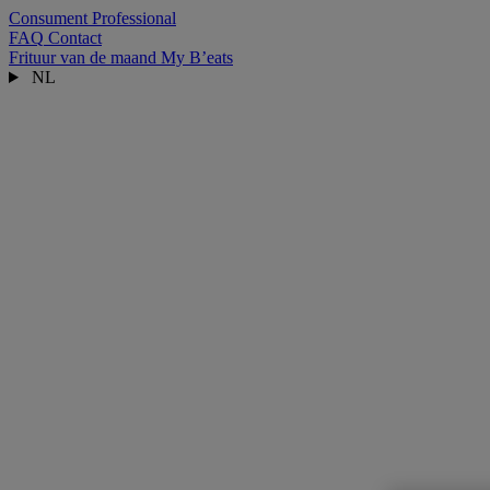
Consument
Professional
FAQ
Contact
Frituur van de maand
My B’eats
NL