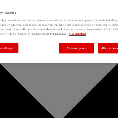
an cookies
eigen cookies en cookies van derden voor technische, analytische en personalisatie-doeleinden,
clame en advertenties te tonen, op basis van een profiel dat is opgesteld aan de hand van uw surf
 u bezoekt). U kunt alle cookies aanvaarden door te klikken op de knop ‘Aanvaarden’, OF ZE
DOOR TE KLIKKEN OP ‘COOKIESINSTELLINGEN’.
Cookiebeleid
nstellingen
Alles weigeren
Alle cookie