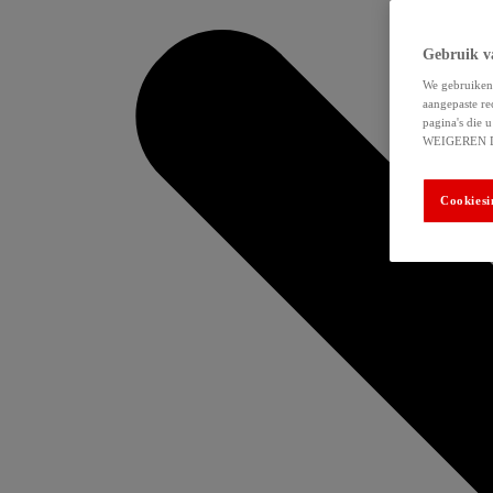
Gebruik v
We gebruiken 
aangepaste re
pagina's die
WEIGEREN 
Cookiesi