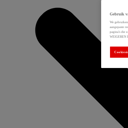
Gebruik v
We gebruiken 
aangepaste re
pagina's die
WEIGEREN 
Cookiesi