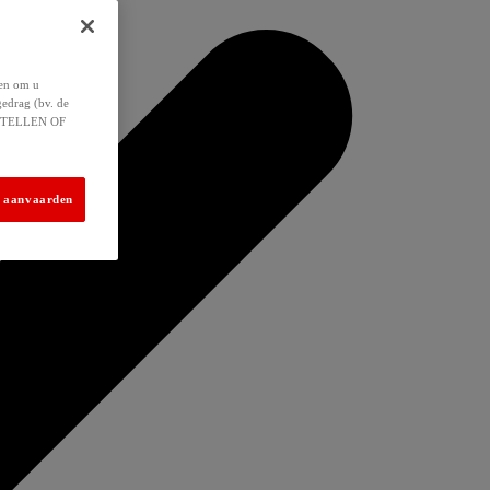
 en om u
gedrag (bv. de
 INSTELLEN OF
s aanvaarden