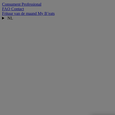
Consument
Professional
FAQ
Contact
Frituur van de maand
My B’eats
NL