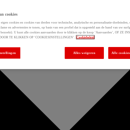
an cookies
eigen cookies en cookies van derden voor technische, analytische en personalisatie-doeleinden,
clame en advertenties te tonen, op basis van een profiel dat is opgesteld aan de hand van uw surf
 u bezoekt). U kunt alle cookies aanvaarden door te klikken op de knop ‘Aanvaarden’, OF ZE
DOOR TE KLIKKEN OP ‘COOKIESINSTELLINGEN’.
Cookiebeleid
nstellingen
Alles weigeren
Alle cookie