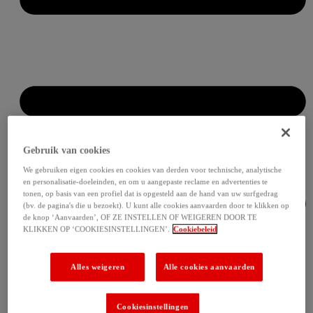
Gebruik van cookies
We gebruiken eigen cookies en cookies van derden voor technische, analytische
en personalisatie-doeleinden, en om u aangepaste reclame en advertenties te
tonen, op basis van een profiel dat is opgesteld aan de hand van uw surfgedrag
(bv. de pagina's die u bezoekt). U kunt alle cookies aanvaarden door te klikken op
de knop ‘Aanvaarden’, OF ZE INSTELLEN OF WEIGEREN DOOR TE
KLIKKEN OP ‘COOKIESINSTELLINGEN’.
Cookiebeleid
Alles weigeren
Alle cookies aanvaarden
Cookiesinstellingen