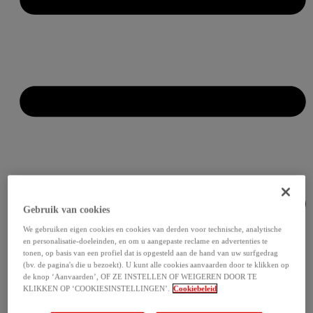
Gebruik van cookies
We gebruiken eigen cookies en cookies van derden voor technische, analytische
en personalisatie-doeleinden, en om u aangepaste reclame en advertenties te
tonen, op basis van een profiel dat is opgesteld aan de hand van uw surfgedrag
(bv. de pagina's die u bezoekt). U kunt alle cookies aanvaarden door te klikken op
de knop ‘Aanvaarden’, OF ZE INSTELLEN OF WEIGEREN DOOR TE
KLIKKEN OP ‘COOKIESINSTELLINGEN’.
Cookiebeleid