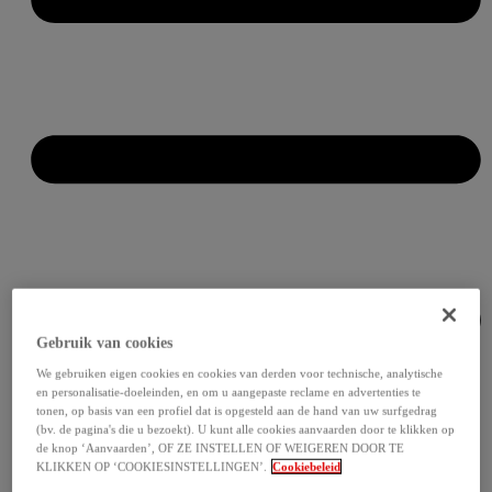
Gebruik van cookies
We gebruiken eigen cookies en cookies van derden voor technische, analytische
en personalisatie-doeleinden, en om u aangepaste reclame en advertenties te
tonen, op basis van een profiel dat is opgesteld aan de hand van uw surfgedrag
(bv. de pagina's die u bezoekt). U kunt alle cookies aanvaarden door te klikken op
de knop ‘Aanvaarden’, OF ZE INSTELLEN OF WEIGEREN DOOR TE
KLIKKEN OP ‘COOKIESINSTELLINGEN’.
Cookiebeleid