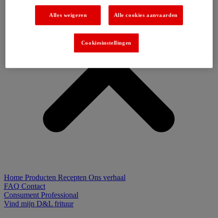
Alles weigeren
Alle cookies aanvaarden
Cookiesinstellingen
Home
Producten
Recepten
Ons verhaal
FAQ
Contact
Consument
Professional
Vind mijn D&L frituur