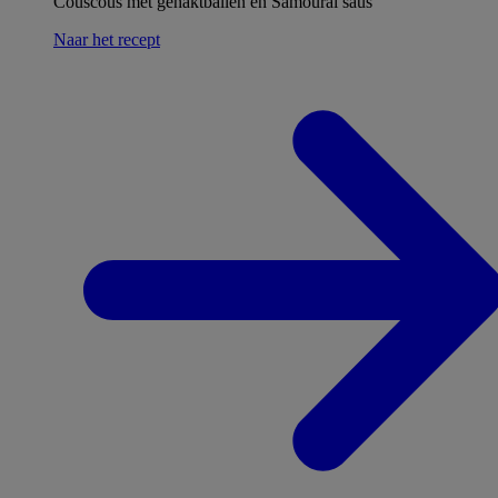
Couscous met gehaktballen en Samouraï saus
Naar het recept